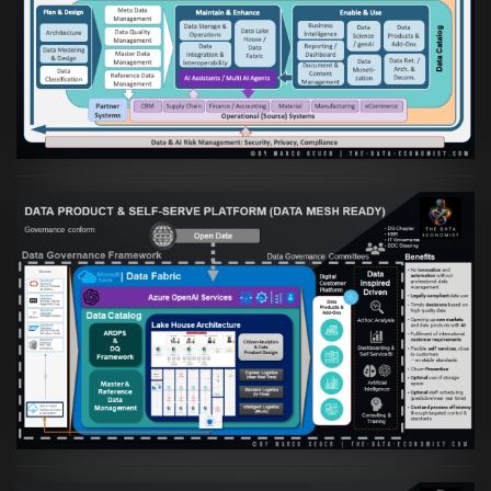
Artikel:
Die moderne Architektur für
Daten- und KI-orientierte Unternehmen
VIEW
Artikel:
Warum eine Data Governance
orientierte Data Fabric essenziell für
skalierbare qualitative Datenprodukte ist
VIEW