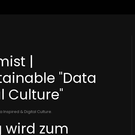
ist |
tainable "Data
l Culture"
a Inspired & Digital Culture
.
g wird zum