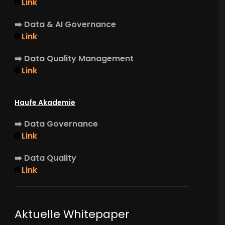
🌐
Link
➡️
Data & AI Governance
🌐
Link
➡️
Data Quality Management
🌐
Link
Haufe Akademie
➡️
Data Governance
🌐
Link
➡️
Data Quality
🌐
Link
Aktuelle Whitepaper