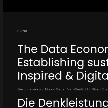
Home
The Data Econom
Establishing sus
Inspired & Digita
Geschrieben von Marco Geuer. Veröffentlicht in
Blog - Dat
Die Denkleistun