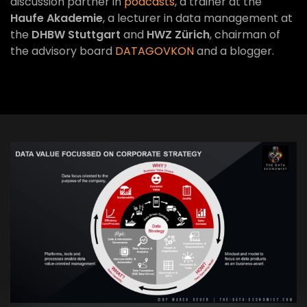
discussion partner in
podcasts
, a trainer at the
Haufe Akademie
, a lecturer in data management at
the
DHBW Stuttgart
and
HWZ Zürich
, chairman of
the advisory board
DATAGOVKON
and a blogger.
VIEW