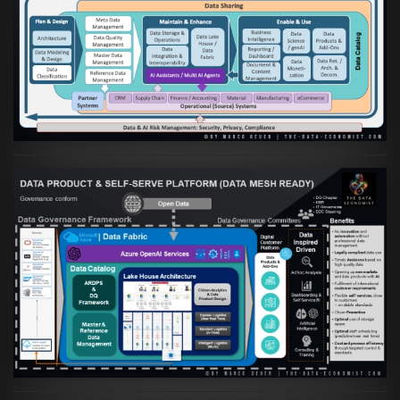
Artikel:
Die moderne Architektur für
Daten- und KI-orientierte Unternehmen
VIEW
Artikel:
Warum eine Data Governance
orientierte Data Fabric essenziell für
skalierbare qualitative Datenprodukte ist
VIEW