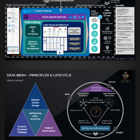
Artikel:
Warum eine Data Governance
orientierte Data Fabric essenziell für
skalierbare qualitative Datenprodukte ist
VIEW
Artikel:
Data Mesh Ökosysteme: Die
Transformation zur Data Inspired Human
Culture
VIEW