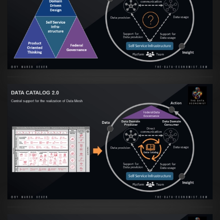
Transformation zur Data Inspired Human
Culture
VIEW
Artikel:
Data Mesh Ökosysteme: Die
Transformation zur Data Inspired Human
Culture
VIEW