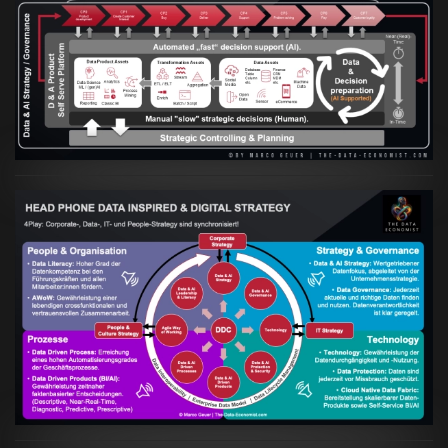
Artikel:
Prozesse und Daten müssen Hand
in Hand gehen
VIEW
Artikel:
Kennst Du schon die "Head Phone
Data Driven Strategy"?
VIEW