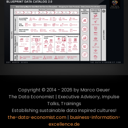
Artikel:
Data Mesh Ökosysteme: Die
Transformation zur Data Inspired Human
Culture
VIEW
Copyright © 2014 - 2026 by Marco Geuer
The Data Economist | Executive Advisory, Impulse
Talks, Trainings
Establishing sustainable data inspired cultures!
the-data-economist.com
|
business-information-
excellence.de