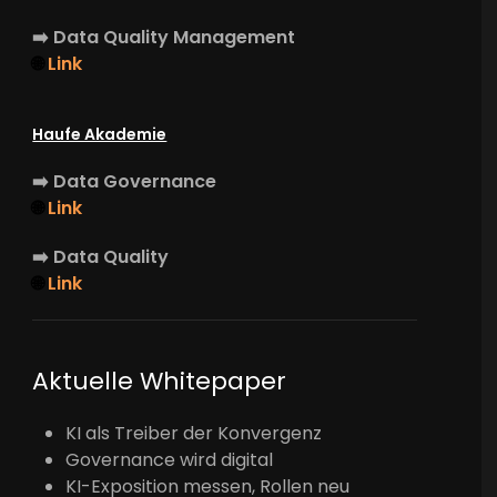
➡️
Data Quality Management
🌐
Link
Haufe Akademie
➡️
Data Governance
🌐
Link
➡️
Data Quality
🌐
Link
Aktuelle Whitepaper
KI als Treiber der Konvergenz
Governance wird digital
KI-Exposition messen, Rollen neu