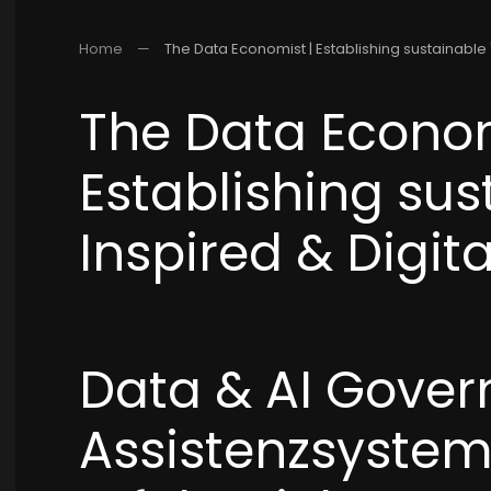
Home
The Data Economist | Establishing sustainable "
The Data Econom
Establishing sus
Inspired & Digita
Data & AI Gover
Assistenzsystem