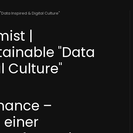
Data Inspired & Digital Culture"
ist |
tainable "Data
l Culture"
nance –
 einer