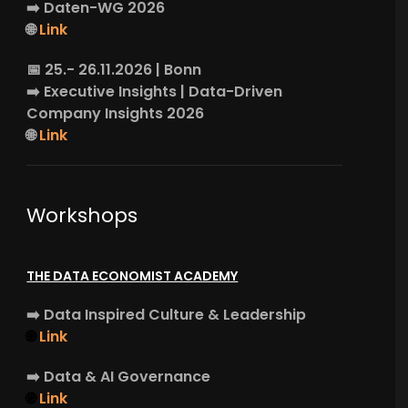
➡️
Daten-WG
2026
🌐
Link
📅 25.- 26.11.2026 | Bonn
➡️
Executive Insights
| Data-Driven
Company Insights 2026
🌐
Link
Workshops
THE DATA ECONOMIST ACADEMY
➡️
Data Inspired Culture & Leadership
🌐
Link
➡️
Data & AI Governance
🌐
Link