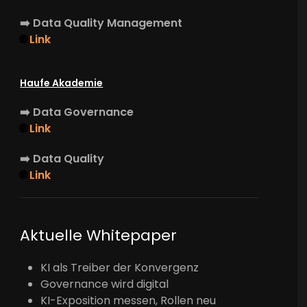
➡️
Data Quality Management
🌐
Link
Haufe Akademie
➡️
Data Governance
🌐
Link
➡️
Data Quality
🌐
Link
Aktuelle Whitepaper
KI als Treiber der Konvergenz
Governance wird digital
KI-Exposition messen, Rollen neu