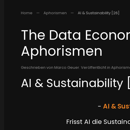
Home
Aphorismen
AI & Sustainability [26]
The Data Econom
Aphorismen
Geschrieben von Marco Geuer. Veröffentlicht in
Aphorisme
AI & Sustainability 
-
AI &
S
us
Frisst AI die Sustai