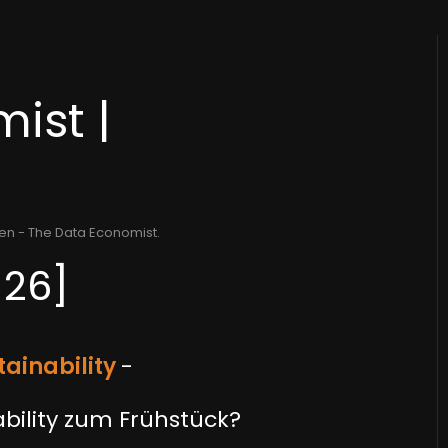
ist |
n - The Data Economist
.
[26]
tainability
-
nability zum Frühstück?