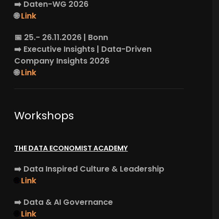
➡️
Daten-WG
2026
🌐
Link
📅 25.- 26.11.2026 | Bonn
➡️
Executive Insights
| Data-Driven
Company Insights 2026
🌐
Link
Workshops
THE DATA ECONOMIST ACADEMY
➡️
Data Inspired Culture & Leadership
🌐
Link
➡️
Data & AI Governance
🌐
Link