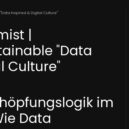
Data Inspired & Digital Culture"
ist |
tainable "Data
l Culture"
höpfungslogik im
Wie Data