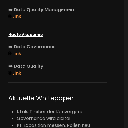
➡️
Data Quality Management
🌐
Link
Haufe Akademie
➡️
Data Governance
🌐
Link
➡️
Data Quality
🌐
Link
Aktuelle Whitepaper
KI als Treiber der Konvergenz
Governance wird digital
KI-Exposition messen, Rollen neu