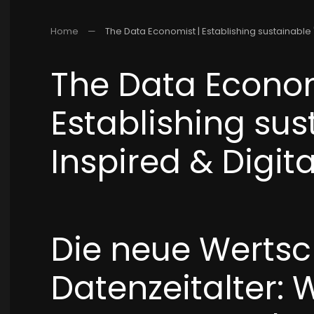
Home
The Data Economist | Establishing sustainable "
The Data Econom
Establishing sus
Inspired & Digita
Die neue Wertsc
Datenzeitalter: 