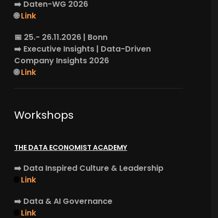
➡️
Daten-WG
2026
🌐
Link
📅 25.- 26.11.2026 | Bonn
➡️
Executive Insights
| Data-Driven
Company Insights 2026
🌐
Link
Workshops
THE DATA ECONOMIST ACADEMY
➡️
Data Inspired Culture & Leadership
🌐
Link
➡️
Data & AI Governance
🌐
Link