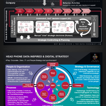
Artikel:
Prozesse und Daten müssen Hand
in Hand gehen
VIEW
Artikel:
Kennst Du schon die "Head Phone
Data Driven Strategy"?
VIEW