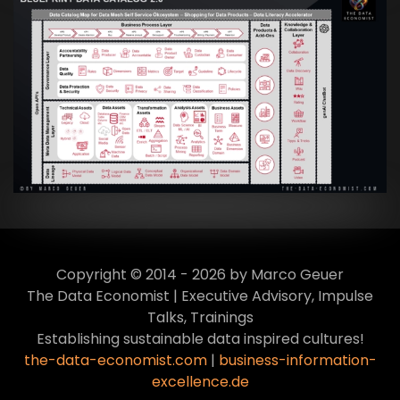
Artikel:
Data Mesh Ökosysteme: Die
Transformation zur Data Inspired Human
Culture
VIEW
Copyright © 2014 - 2026 by Marco Geuer
The Data Economist | Executive Advisory, Impulse
Talks, Trainings
Establishing sustainable data inspired cultures!
the-data-economist.com
|
business-information-
excellence.de