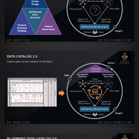
Transformation zur Data Inspired Human
Culture
VIEW
Artikel:
Data Mesh Ökosysteme: Die
Transformation zur Data Inspired Human
Culture
VIEW