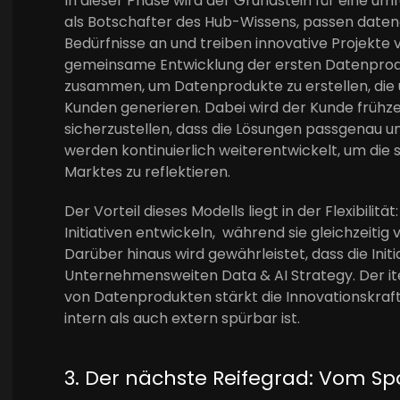
In dieser Phase wird der Grundstein für eine um
als Botschafter des Hub-Wissens, passen daten
Bedürfnisse an und treiben innovative Projekte v
gemeinsame Entwicklung der ersten Datenprod
zusammen, um Datenprodukte zu erstellen, die u
Kunden generieren. Dabei wird der Kunde frühze
sicherzustellen, dass die Lösungen passgenau u
werden kontinuierlich weiterentwickelt, um die
Marktes zu reflektieren.
Der Vorteil dieses Modells liegt in der Flexibili
Initiativen entwickeln, während sie gleichzeitig 
Darüber hinaus wird gewährleistet, dass die Ini
Unternehmensweiten Data & AI Strategy. Der it
von Datenprodukten stärkt die Innovationskra
intern als auch extern spürbar ist.
3. Der nächste Reifegrad: Vom S