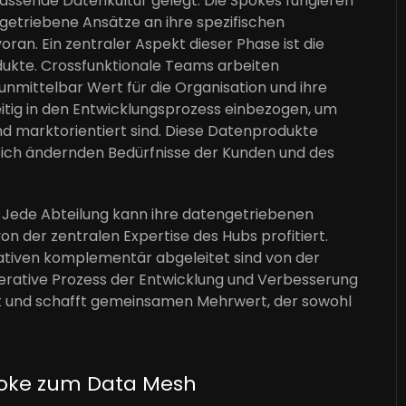
fassende Datenkultur gelegt. Die Spokes fungieren
getriebene Ansätze an ihre spezifischen
oran. Ein zentraler Aspekt dieser Phase ist die
ukte. Crossfunktionale Teams arbeiten
nmittelbar Wert für die Organisation und ihre
itig in den Entwicklungsprozess einbezogen, um
nd marktorientiert sind. Diese Datenprodukte
 sich ändernden Bedürfnisse der Kunden und des
tät: Jede Abteilung kann ihre datengetriebenen
von der zentralen Expertise des Hubs profitiert.
tiativen komplementär abgeleitet sind von der
erative Prozess der Entwicklung und Verbesserung
ft und schafft gemeinsamen Mehrwert, der sowohl
poke zum Data Mesh