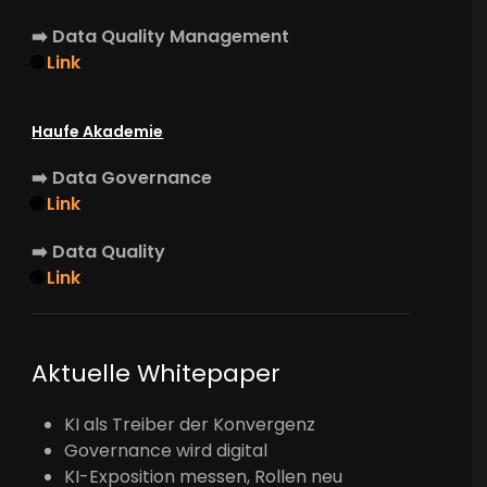
➡️
Data Quality Management
🌐
Link
Haufe Akademie
➡️
Data Governance
🌐
Link
➡️
Data Quality
🌐
Link
Aktuelle Whitepaper
KI als Treiber der Konvergenz
Governance wird digital
KI-Exposition messen, Rollen neu