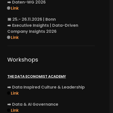
➡️
Daten-WG
2026
🌐
Link
📅 25.- 26.11.2026 | Bonn
➡️
Executive Insights
| Data-Driven
Company Insights 2026
🌐
Link
Workshops
THE DATA ECONOMIST ACADEMY
➡️
Data Inspired Culture & Leadership
🌐
Link
➡️
Data & AI Governance
🌐
Link