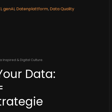
I
,
genAI
,
Datenplattform
,
Data Quality
a Inspired & Digital Culture
.
Your Data:
=
rategie