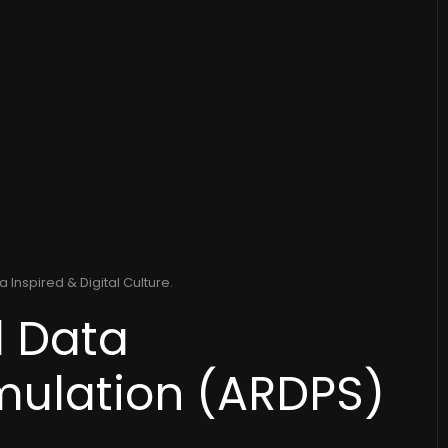
a Inspired & Digital Culture
.
 Data
mulation (ARDPS)