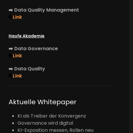
➡️
Data Quality Management
🌐
Link
Haufe Akademie
➡️
Data Governance
🌐
Link
➡️
Data Quality
🌐
Link
Aktuelle Whitepaper
KI als Treiber der Konvergenz
Governance wird digital
KI-Exposition messen, Rollen neu