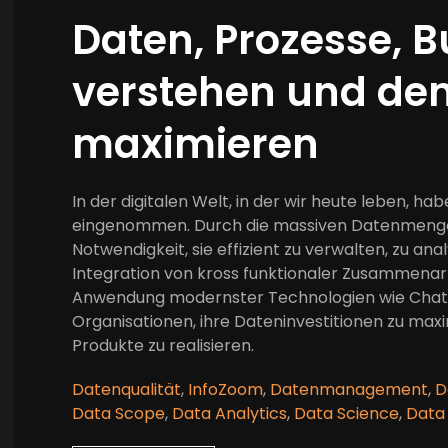
Daten, Prozesse, B
verstehen und den
maximieren
In der digitalen Welt, in der wir heute leben, h
eingenommen. Durch die massiven Datenmengen, 
Notwendigkeit, sie effizient zu verwalten, zu ana
Integration von kross funktionaler Zusammenarb
Anwendung modernster Technologien wie ChatG
Organisationen, ihre Dateninvestitionen zu max
Produkte zu realisieren.
Datenqualität
,
InfoZoom
,
Datenmanagement
,
D
Data Scope
,
Data Analytics
,
Data Science
,
Data 