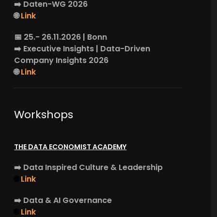
➡️
Daten-WG
2026
🌐
Link
📅 25.- 26.11.2026 | Bonn
➡️
Executive Insights
| Data-Driven
Company Insights 2026
🌐
Link
Workshops
THE DATA ECONOMIST ACADEMY
➡️
Data Inspired Culture & Leadership
🌐
Link
➡️
Data & AI Governance
🌐
Link